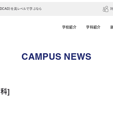
CAD）を高レベルで学ぶなら
学校紹介
学科紹介
建築学科（4年制）
建築設計科（2年制）
CAMPUS NEWS
建築室内設計科（2年制）
建築科（2年制・夜
インテリアデザイン科（3年制）
科]
土木建設科（2年制）
測量科（1年制）