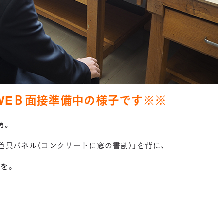
WEＢ面接準備中の様子です※※
角。
道具パネル（コンクリートに窓の書割）」を背に、
を。