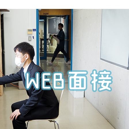
3DCAD設計科（2年制）
情報ビジネス科（2年制）
リベラルアーツ科（1