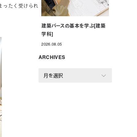
まったく受けられ
建築パースの基本を学ぶ[建築
学科]
2026.08.05
投稿日
ARCHIVES
A
R
C
H
I
V
E
S