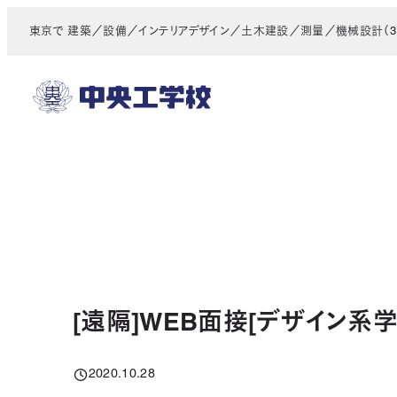
メ
東京で 建築／設備／インテリアデザイン／土木建設／測量／機械設計（3D
イ
ン
コ
ン
テ
ン
ツ
へ
移
動
[遠隔]WEB面接[デザイン系学
2020.10.28
投稿日