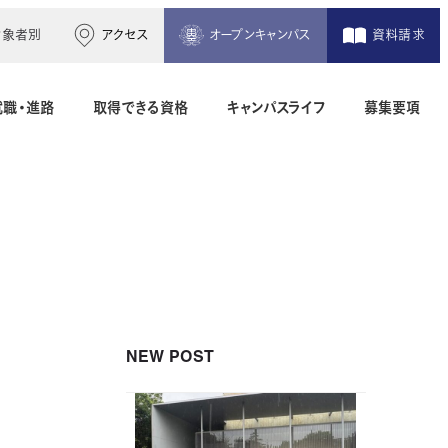
対象者別
アクセス
オープンキャンパス
資料請求
就職・進路
取得できる資格
キャンパスライフ
募集要項
木造建築科（2年制）
建築設備設計科（2年制）
間）
二級建築士専科（1年制）
NEW POST
地理空間情報科（1年制）
土木測量科（2年制・夜間）