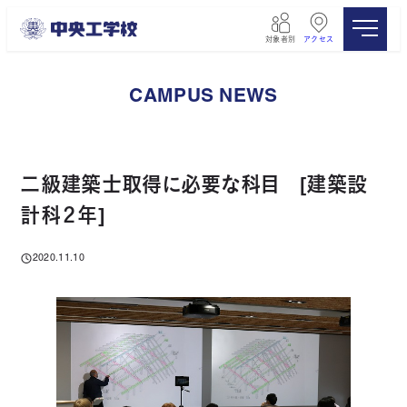
メ
イ
対象者別
アクセス
ン
コ
ン
CAMPUS NEWS
テ
ン
ツ
へ
移
二級建築士取得に必要な科目 [建築設
動
計科２年]
2020.11.10
投稿日