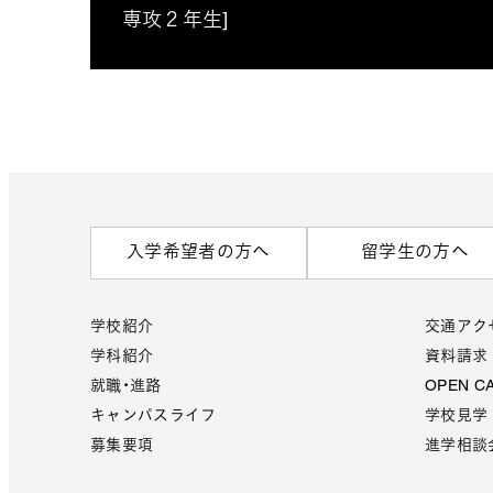
専攻２年生]
入学希望者の方へ
留学生の方へ
学校紹介
交通アク
学科紹介
資料請求
就職・進路
OPEN C
キャンパスライフ
学校見学
募集要項
進学相談