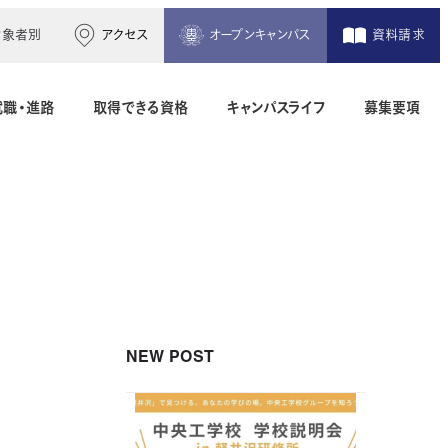
対象者別
アクセス
オープンキャンパス
資料請求
就職・進路
取得できる資格
キャンパスライフ
募集要項
木造建築科（2年制）
建築設備設計科（2年制）
間）
二級建築士専科（1年制）
NEW POST
地理空間情報科（1年制）
土木測量科（2年制・夜間）