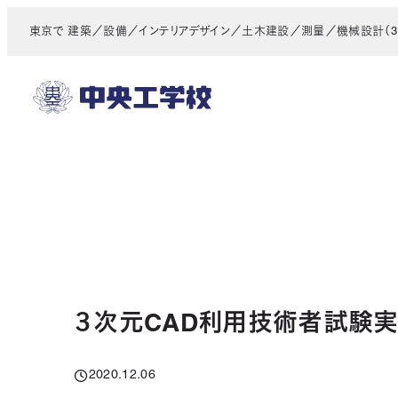
メ
東京で 建築／設備／インテリアデザイン／土木建設／測量／機械設計（3D
イ
ン
コ
ン
テ
ン
ツ
へ
移
動
３次元CAD利用技術者試験
2020.12.06
投稿日