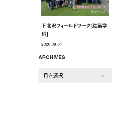
下北沢フィールドワーク[建築学
科]
2026.08.04
投稿日
ARCHIVES
A
R
C
H
I
V
E
S