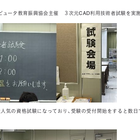
3DCAD設計科（2年制）
ピュータ教育振興協会主催 ３次元CAD利用技術者試験を実
情報ビジネス科（2年制）
リベラルアーツ科（1
大人気の資格試験になっており、受験の受付開始をすると数日