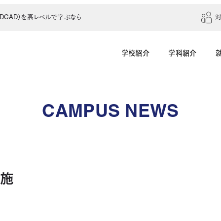
CAD）を高レベルで学ぶなら
学校紹介
学科紹介
建築学科（4年制）
建築設計科（2年制）
CAMPUS NEWS
建築室内設計科（2年制）
建築科（2年制・夜
インテリアデザイン科（3年制）
実施
土木建設科（2年制）
測量科（1年制）