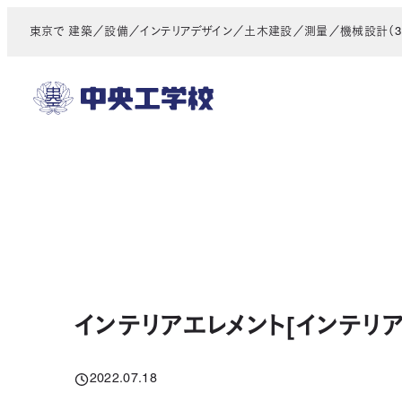
メ
東京で 建築／設備／インテリアデザイン／土木建設／測量／機械設計（3D
イ
ン
コ
ン
テ
ン
ツ
へ
移
動
インテリアエレメント[インテリ
2022.07.18
投稿日