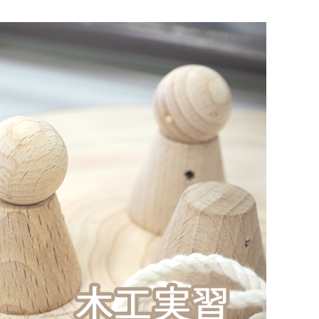
3DCAD設計科（2年制）
情報ビジネス科（2年制）
リベラルアーツ科（1