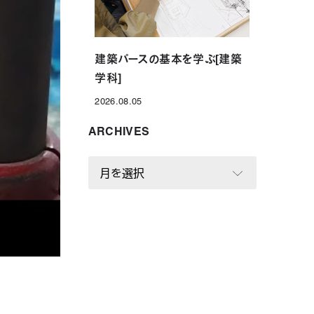
建築パースの基本を学ぶ[建築
学科]
2026.08.05
投稿日
ARCHIVES
A
R
C
H
I
V
E
S