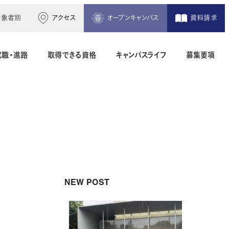
対象者別
アクセス
オープンキャンパス
資料請求
就職・進路
取得できる資格
キャンパスライフ
募集要項
木造建築科（2年制）
建築設備設計科（2年制）
間）
二級建築士専科（1年制）
NEW POST
地理空間情報科（1年制）
土木測量科（2年制・夜間）