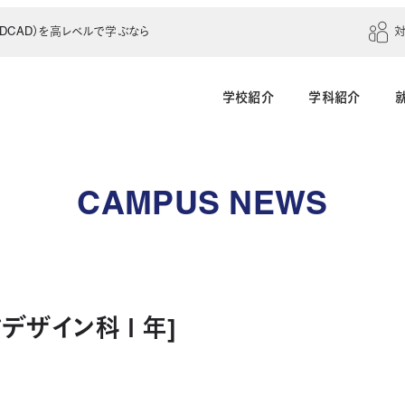
CAD）を高レベルで学ぶなら
学校紹介
学科紹介
建築学科（4年制）
建築設計科（2年制）
CAMPUS NEWS
建築室内設計科（2年制）
建築科（2年制・夜
インテリアデザイン科（3年制）
アデザイン科１年]
土木建設科（2年制）
測量科（1年制）