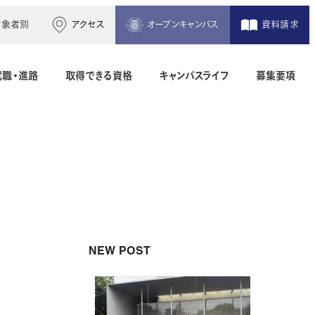
対象者別
アクセス
オープンキャンパス
資料請求
就職・進路
取得できる資格
キャンパスライフ
募集要項
木造建築科（2年制）
建築設備設計科（2年制）
間）
二級建築士専科（1年制）
NEW POST
地理空間情報科（1年制）
土木測量科（2年制・夜間）