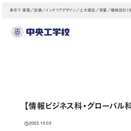
メ
東京で 建築／設備／インテリアデザイン／土木建設／測量／機械設計（3D
イ
ン
コ
ン
テ
ン
ツ
へ
移
動
【情報ビジネス科・グローバル
2022.10.03
投稿日