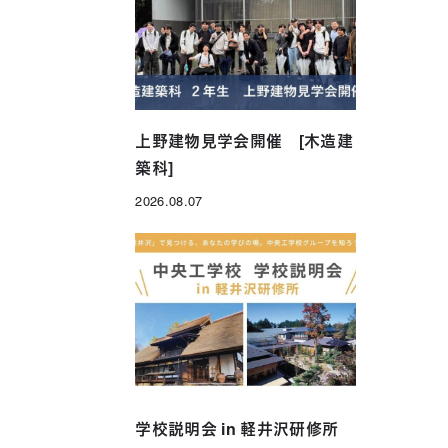
年制）
グローバル科（1年制）
上野建物見学会開催 [木造建
築科]
2026.08.07
投稿日
学校説明会 in 軽井沢研修所