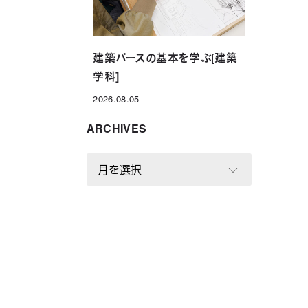
建築パースの基本を学ぶ[建築
学科]
2026.08.05
投稿日
ARCHIVES
A
R
C
H
I
V
E
S