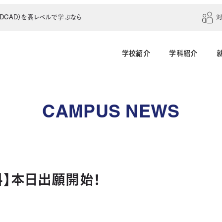
CAD）を高レベルで学ぶなら
学校紹介
学科紹介
建築学科（4年制）
建築設計科（2年制）
CAMPUS NEWS
建築室内設計科（2年制）
建築科（2年制・夜
インテリアデザイン科（3年制）
科】本日出願開始！
土木建設科（2年制）
測量科（1年制）