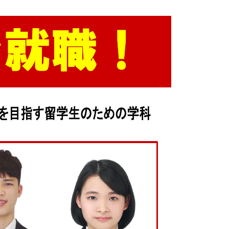
3DCAD設計科（2年制）
情報ビジネス科（2年制）
リベラルアーツ科（1