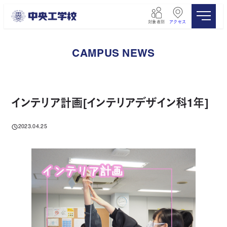
メ
イ
対象者別
アクセス
ン
コ
ン
CAMPUS NEWS
テ
ン
ツ
へ
移
インテリア計画[インテリアデザイン科1年]
動
2023.04.25
投稿日