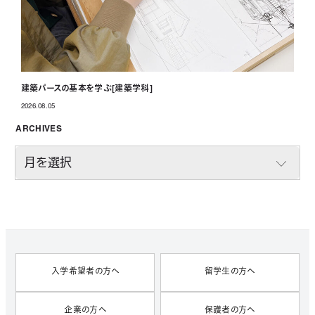
建築パースの基本を学ぶ[建築学科]
2026.08.05
投稿日
ARCHIVES
A
R
C
H
I
V
E
S
入学希望者の方へ
留学生の方へ
企業の方へ
保護者の方へ