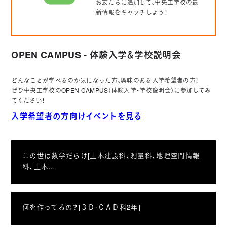
お友だちに追加して、中央工学校の最
新情報をキャッチしよう！
OPEN CAMPUS - 体験入学＆学校説明会
どんなことが学べるのか気になった方、興味のある入学希望者の方！
ぜひ中央工学校のOPEN CAMPUS（体験入学・学校説明会）に参加してみ
てください！
入学希望者の方向けイベントを見る
この世は数学だらけ[土木建設科、測量科、地理空間情報
科、土木…
何を作ってるの？[３Ｄ-ＣＡＤ科2年]