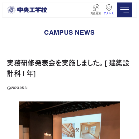
メ
イ
対象者別
アクセス
ン
コ
ン
CAMPUS NEWS
テ
ン
ツ
へ
移
実務研修発表会を実施しました。[ 建築設
動
計科１年]
2023.05.31
投稿日