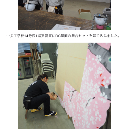
中央工学校14号館1階実習室にRC壁面の舞台セットを建て込みました。