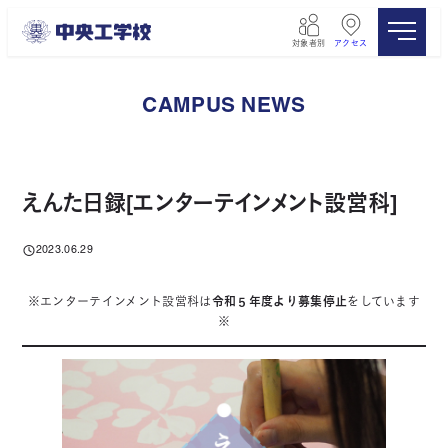
メ
イ
対象者別
アクセス
ン
コ
ン
CAMPUS NEWS
テ
ン
ツ
へ
移
えんた日録[エンターテインメント設営科]
動
2023.06.29
投稿日
※エンターテインメント設営科は
令和５年度より募集停止
をしています
※