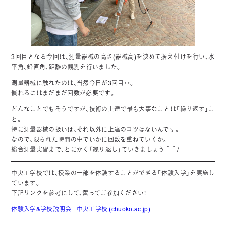
3回目となる今回は、測量器械の高さ(器械高)を決めて据え付けを行い、水
平角、鉛直角、距離の観測を行いました。
測量器械に触れたのは、当然今日が3回目・・。
慣れるにはまだまだ回数が必要です。
どんなことでもそうですが、技術の上達で最も大事なことは「繰り返す」こ
と。
特に測量器械の扱いは、それ以外に上達のコツはないんです。
なので、限られた時間の中でいかに回数を重ねていくか。
総合測量実習まで、とにかく「繰り返し」ていきましょう＾＾/
中央工学校では、授業の一部を体験することができる「体験入学」を実施し
ています。
下記リンクを参考にして、奮ってご参加ください！
体験入学&学校説明会 | 中央工学校 (chuoko.ac.jp)