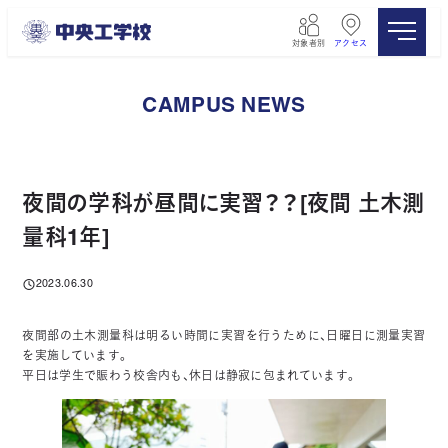
メ
イ
対象者別
アクセス
ン
コ
ン
CAMPUS NEWS
テ
ン
ツ
へ
移
夜間の学科が昼間に実習？？[夜間 土木測
動
量科1年]
2023.06.30
投稿日
夜間部の土木測量科は明るい時間に実習を行うために、日曜日に測量実習
を実施しています。
平日は学生で賑わう校舎内も、休日は静寂に包まれています。