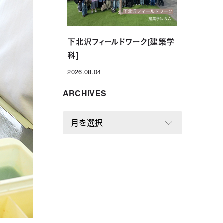
下北沢フィールドワーク[建築学
科]
2026.08.04
投稿日
ARCHIVES
A
R
C
H
I
V
E
S