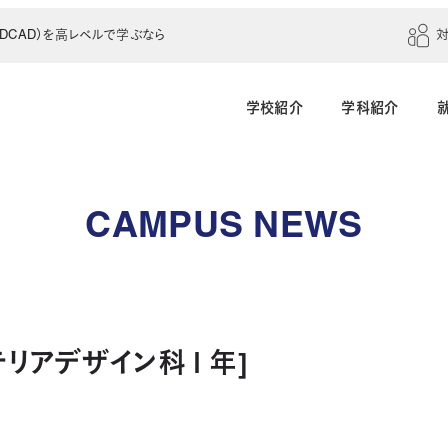
CAD）を高レベルで学ぶなら
学校紹介
学科紹介
建築学科（4年制）
建築設計科（2年制）
CAMPUS NEWS
建築室内設計科（2年制）
建築科（2年制・夜
インテリアデザイン科（3年制）
テリアデザイン科１年]
土木建設科（2年制）
測量科（1年制）