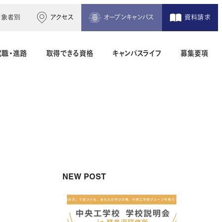
対象者別
アクセス
オープンキャンパス
資料請求
就職・進路
取得できる資格
キャンパスライフ
募集要項
木造建築科（2年制）
建築設備設計科（2年制）
間）
二級建築士専科（1年制）
NEW POST
地理空間情報科（1年制）
土木測量科（2年制・夜間）