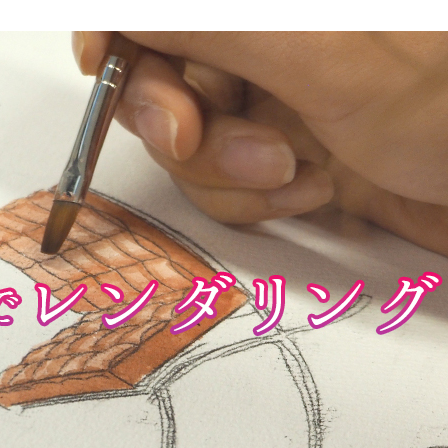
3DCAD設計科（2年制）
情報ビジネス科（2年制）
リベラルアーツ科（1