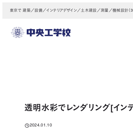
メ
東京で 建築／設備／インテリアデザイン／土木建設／測量／機械設計（3D
イ
ン
コ
ン
テ
ン
ツ
へ
移
動
透明水彩でレンダリング[イン
2024.01.10
投稿日