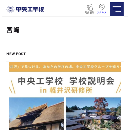
メ
イ
対象者別
アクセス
ン
コ
ン
宮崎
テ
ン
ツ
へ
NEW POST
移
動