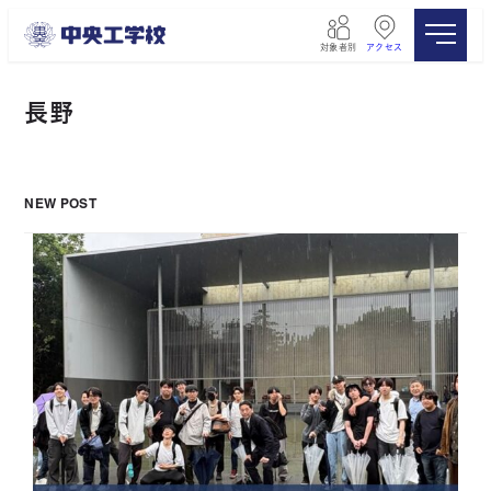
メ
イ
対象者別
アクセス
ン
コ
ン
長野
テ
ン
ツ
へ
NEW POST
移
動