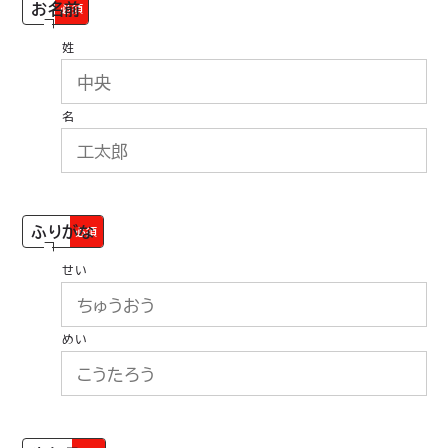
お名前
必須
姓
名
ふりがな
必須
せい
めい