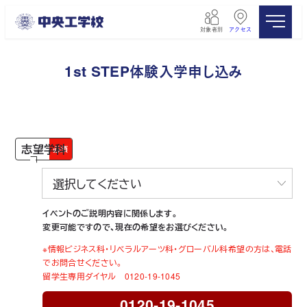
メ
イ
対象者別
アクセス
ン
コ
ン
1st STEP体験入学申し込み
テ
ン
ツ
へ
移
志望学科
必須
動
イベントのご説明内容に関係します。
変更可能ですので、現在の希望をお選びください。
※情報ビジネス科・リベラルアーツ科・グローバル科希望の方は、電話
でお問合せください。
留学生専用ダイヤル 0120-19-1045
0120-19-1045