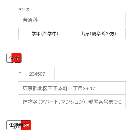
学科名
学年（在学中）
出身（既卒者の方）
住所
必須
〒
電話番号
必須