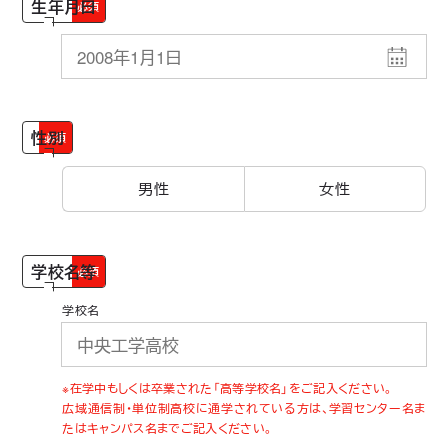
生年月日
必須
性別
必須
男性
女性
学校名等
必須
学校名
※在学中もしくは卒業された「高等学校名」をご記入ください。
広域通信制・単位制高校に通学されている方は、学習センター名ま
たはキャンパス名までご記入ください。