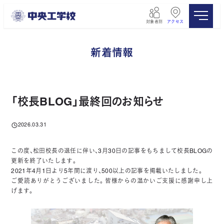
メ
イ
対象者別
アクセス
ン
コ
ン
新着情報
テ
ン
ツ
へ
移
「校長BLOG」最終回のお知らせ
動
2026.03.31
投稿日
この度、松田校長の退任に伴い、3月30日の記事をもちまして校長BLOGの
更新を終了いたします。
2021年4月1日より5年間に渡り、500以上の記事を掲載いたしました。
ご愛読ありがとうございました。皆様からの温かいご支援に感謝申し上
げます。