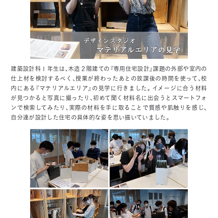
建築設計科１年生は、木造２階建ての『専用住宅設計』課題の外部や室内の
仕上材を検討するべく、授業が終わったあとの放課後の時間を使って、校
内にある『マテリアルエリア』の見学に行きました。イメージに合う材料
が見つかると写真に撮ったり、初めて聞く材料名に出会うとスマートフォ
ンで検索してみたり、実際の材料を手に取ることで質感や肌触りを感じ、
自分達が設計した住宅の具体的な姿を思い描いていました。