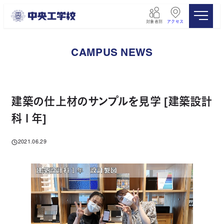
メ
イ
対象者別
アクセス
ン
コ
ン
CAMPUS NEWS
テ
ン
ツ
へ
移
建築の仕上材のサンプルを見学 [建築設計
動
科１年]
2021.06.29
投稿日