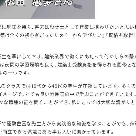
築に興味を持ち、将来は設計士として建築に携わりたいと思い
築は全くの初心者だったため『一から学びたい』『資格も取得
業生を輩出しており、建築業界で働くにあたって何かしらの繋
では夜間の学習環境も良く、建築士受験資格を得られる履修とな
由の一つです。
のクラスでは10代から40代の学生が在籍しています。多く
イメージで、とても良い雰囲気の中で学ぶことができています
様々な職種の話を聞くことができ、私にとっては大切な繋がりと
野で経験豊富な先生方から実践的な知識を学ぶことができ、非
が両立できる環境にある事も大いに助かっています。