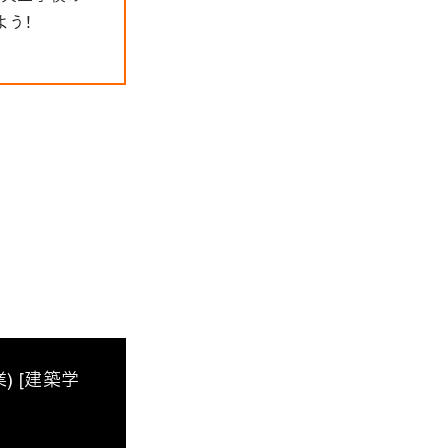
よう！
 [建築学