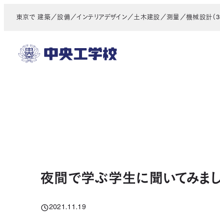
メ
東京で 建築／設備／インテリアデザイン／土木建設／測量／機械設計（3D
イ
ン
コ
ン
テ
ン
ツ
へ
移
動
夜間で学ぶ学生に聞いてみました
2021.11.19
投稿日