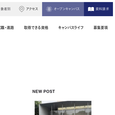
対象者別
アクセス
オープンキャンパス
資料請求
就職・進路
取得できる資格
キャンパスライフ
募集要項
木造建築科（2年制）
建築設備設計科（2年制）
間）
二級建築士専科（1年制）
NEW POST
地理空間情報科（1年制）
土木測量科（2年制・夜間）