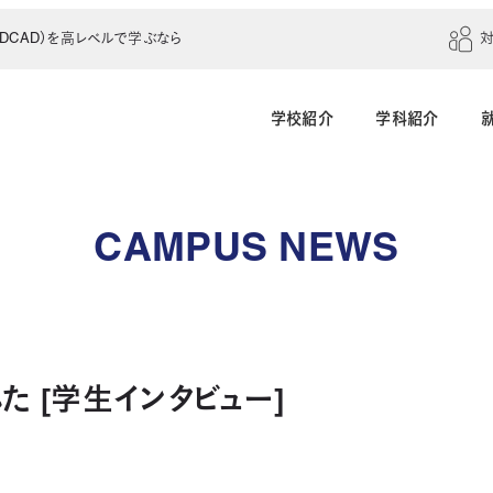
CAD）を高レベルで学ぶなら
学校紹介
学科紹介
建築学科（4年制）
建築設計科（2年制）
CAMPUS NEWS
建築室内設計科（2年制）
建築科（2年制・夜
インテリアデザイン科（3年制）
 [学生インタビュー]
土木建設科（2年制）
測量科（1年制）