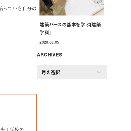
培っていき自分の
建築パースの基本を学ぶ[建築
学科]
2026.08.05
投稿日
ARCHIVES
A
R
C
H
I
V
E
S
中央工学校の