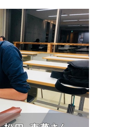
3DCAD設計科（2年制）
情報ビジネス科（2年制）
リベラルアーツ科（1