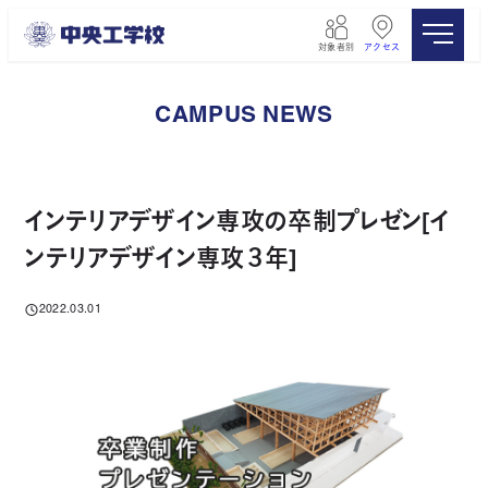
メ
イ
対象者別
アクセス
ン
コ
ン
CAMPUS NEWS
テ
ン
ツ
へ
移
インテリアデザイン専攻の卒制プレゼン[イ
動
ンテリアデザイン専攻３年]
2022.03.01
投稿日