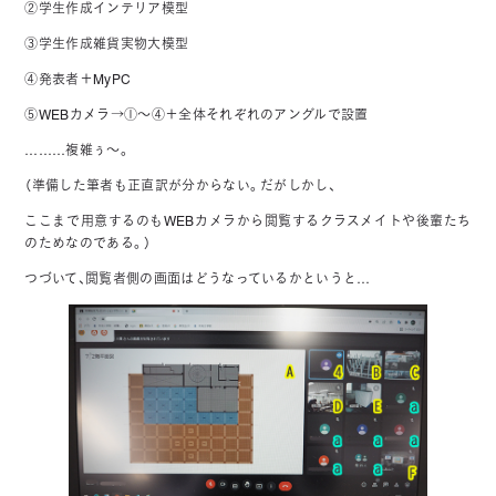
②学生作成インテリア模型
③学生作成雑貨実物大模型
④発表者＋MyPC
⑤WEBカメラ→①～④＋全体それぞれのアングルで設置
………複雑ぅ～。
（準備した筆者も正直訳が分からない。だがしかし、
ここまで用意するのもWEBカメラから閲覧するクラスメイトや後輩たち
のためなのである。）
つづいて、閲覧者側の画面はどうなっているかというと…