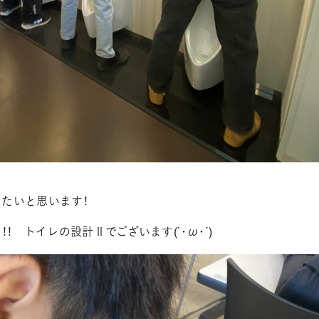
たいと思います！
！ トイレの設計Ⅱでございます(`･ω･´)