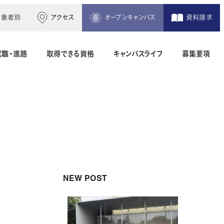
対象者別
アクセス
オープンキャンパス
資料請求
就職・進路
取得できる資格
キャンパスライフ
募集要項
木造建築科（2年制）
建築設備設計科（2年制）
間）
二級建築士専科（1年制）
NEW POST
地理空間情報科（1年制）
土木測量科（2年制・夜間）