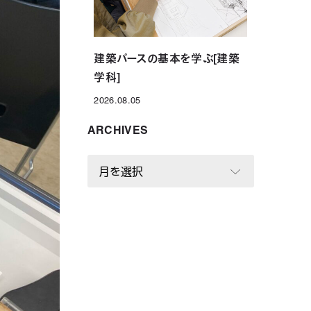
建築パースの基本を学ぶ[建築
学科]
2026.08.05
投稿日
ARCHIVES
A
R
C
H
I
V
E
S