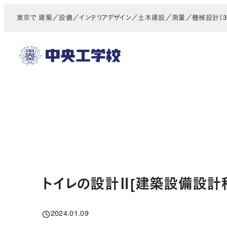
メ
東京で 建築／設備／インテリアデザイン／土木建設／測量／機械設計（3D
イ
ン
コ
ン
テ
ン
ツ
へ
移
動
トイレの設計Ⅱ[建築設備設計
2024.01.09
投稿日