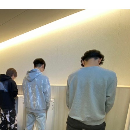
3DCAD設計科（2年制）
情報ビジネス科（2年制）
リベラルアーツ科（1