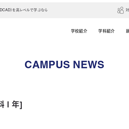
CAD）を高レベルで学ぶなら
学校紹介
学科紹介
建築学科（4年制）
建築設計科（2年制）
CAMPUS NEWS
建築室内設計科（2年制）
建築科（2年制・夜
インテリアデザイン科（3年制）
科１年]
土木建設科（2年制）
測量科（1年制）