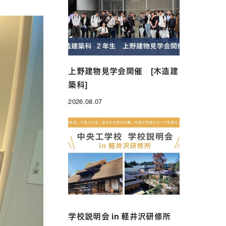
年制）
グローバル科（1年制）
上野建物見学会開催 [木造建
築科]
2026.08.07
投稿日
学校説明会 in 軽井沢研修所