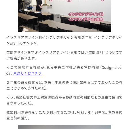
インテリアデザイン科インテリアデザイン専攻２年生「インテリアデザイ
ン設計」のエントリ。
空間デザインを学ぶインテリアデザイン専攻では、「空間照明」について学
ぶ授業があります。
そこで登場する教室が、我ら中央工学校が誇る特殊教室「Design studi
o」。
※詳しくはコチラ
２年生の彼ら彼女らは、本来１年生の時に使用出来るはずであったこの教
室にはじめて訪れたのだ。
そう、感染症拡大防止対策の観点から移動教室の制限などの理由で使用で
きなかったのだ。
教室利用の許可をいただき利用できたのは、令和３年４月中旬。緊急事態
宣言前の話だ。