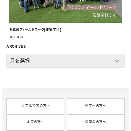
下北沢フィールドワーク[建築学科]
2026.08.04
投稿日
ARCHIVES
A
R
C
H
I
V
E
S
入学希望者の方へ
留学生の方へ
企業の方へ
保護者の方へ