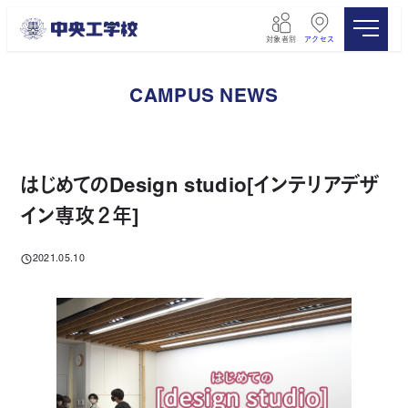
メ
イ
対象者別
アクセス
ン
コ
ン
CAMPUS NEWS
テ
ン
ツ
へ
移
はじめてのDesign studio[インテリアデザ
動
イン専攻２年]
2021.05.10
投稿日