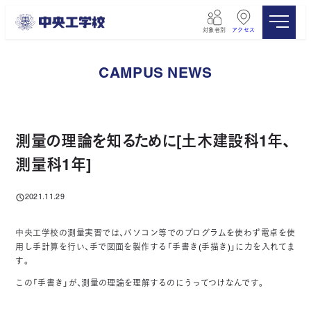
メ
イ
対象者別
アクセス
ン
コ
ン
CAMPUS NEWS
テ
ン
ツ
へ
移
測量の理論を知るために[土木建設科1年、
動
測量科1年]
2021.11.29
投稿日
中央工学校の測量実習では、パソコン等でのプログラムを使わず電卓を使
用し手計算を行い、手で図面を製作する「手書き(手描き)」に力を入れてま
す。
この「手書き」が、測量の理論を理解するのにうってつけなんです。