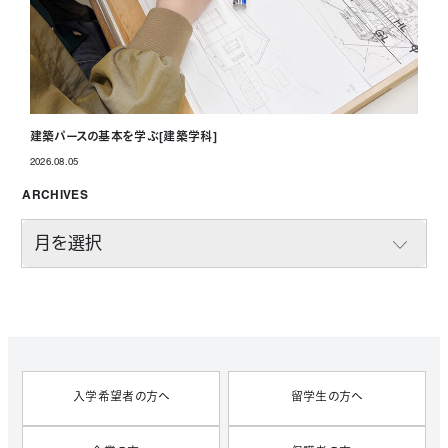
建築パースの基本を学ぶ[建築学科]
2026.08.05
投稿日
ARCHIVES
A
R
C
H
I
V
E
S
入学希望者の方へ
留学生の方へ