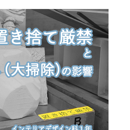
3DCAD設計科（2年制）
情報ビジネス科（2年制）
リベラルアーツ科（1