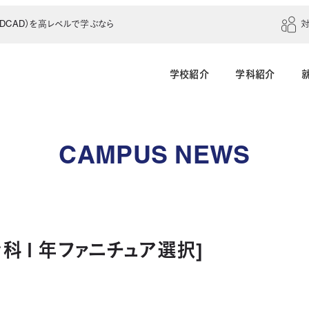
CAD）を高レベルで学ぶなら
学校紹介
学科紹介
建築学科（4年制）
建築設計科（2年制）
CAMPUS NEWS
建築室内設計科（2年制）
建築科（2年制・夜
インテリアデザイン科（3年制）
ン科１年ファニチュア選択]
土木建設科（2年制）
測量科（1年制）