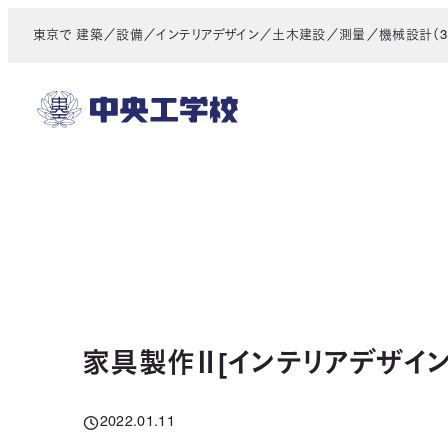
メ
東京で 建築／設備／インテリアデザイン／土木建設／測量／機械設計（3D
イ
ン
コ
ン
テ
ン
ツ
へ
移
動
家具製作Ⅱ[インテリアデザイ
2022.01.11
投稿日