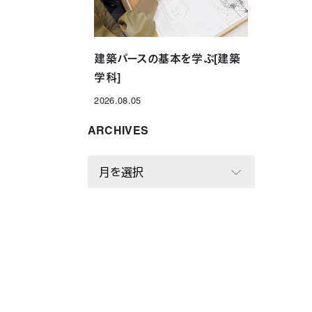
建築パースの基本を学ぶ[建築
学科]
2026.08.05
投稿日
ARCHIVES
A
R
C
H
I
V
E
S