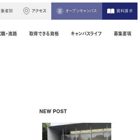
対象者別
アクセス
オープンキャンパス
資料請求
就職・進路
取得できる資格
キャンパスライフ
募集要項
木造建築科（2年制）
建築設備設計科（2年制）
間）
二級建築士専科（1年制）
NEW POST
地理空間情報科（1年制）
土木測量科（2年制・夜間）