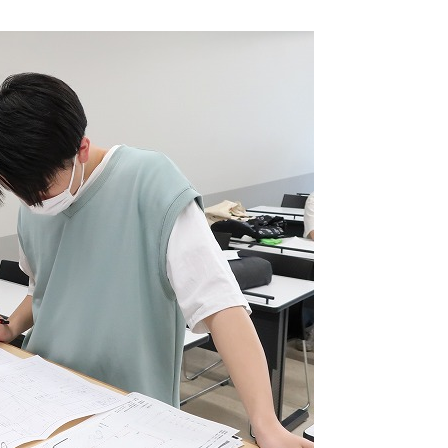
3DCAD設計科（2年制）
情報ビジネス科（2年制）
リベラルアーツ科（1