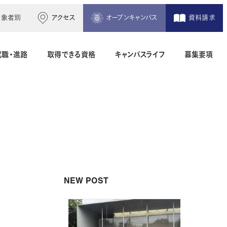
対象者別
アクセス
オープンキャンパス
資料請求
就職・進路
取得できる資格
キャンパスライフ
募集要項
木造建築科（2年制）
建築設備設計科（2年制）
間）
二級建築士専科（1年制）
NEW POST
地理空間情報科（1年制）
土木測量科（2年制・夜間）