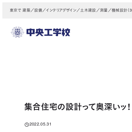
メ
東京で 建築／設備／インテリアデザイン／土木建設／測量／機械設計（3D
イ
ン
コ
ン
テ
ン
ツ
へ
移
動
集合住宅の設計って奥深いッ！ 
2022.05.31
投稿日