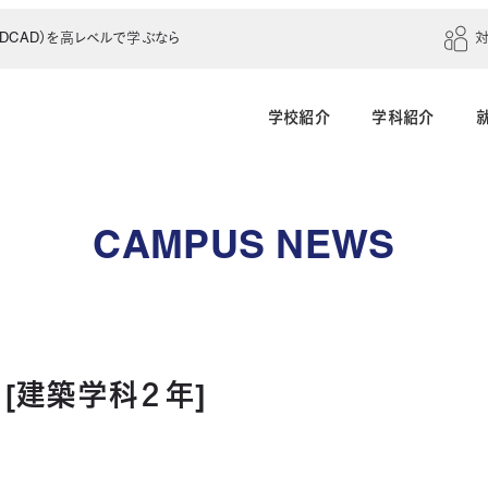
CAD）を高レベルで学ぶなら
学校紹介
学科紹介
建築学科（4年制）
建築設計科（2年制）
CAMPUS NEWS
建築室内設計科（2年制）
建築科（2年制・夜
インテリアデザイン科（3年制）
[建築学科２年]
土木建設科（2年制）
測量科（1年制）