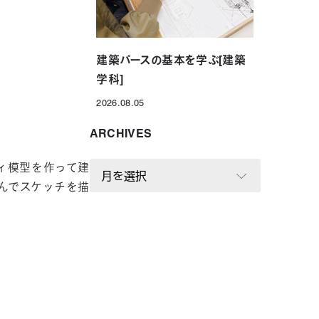
建築パースの基本を学ぶ[建築
学科]
2026.08.05
投稿日
ARCHIVES
A
ィ模型を作って建
R
んでスケッチを描
C
H
I
V
E
S