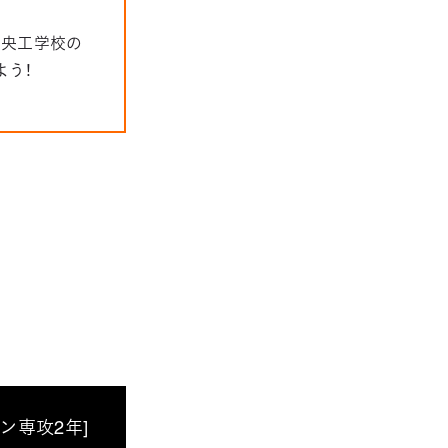
中央工学校の
よう！
ン専攻2年]