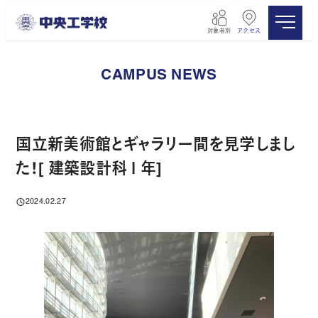
メ
イ
対象者別
アクセス
ン
コ
ン
CAMPUS NEWS
テ
ン
ツ
へ
移
国立新美術館とギャラリー間を見学しまし
動
た！[ 建築設計科１年]
2024.02.27
投稿日