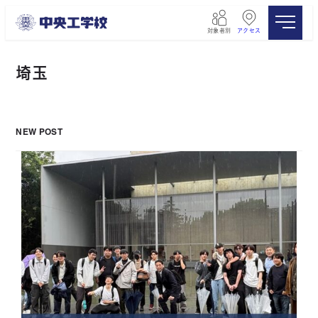
メ
イ
対象者別
アクセス
ン
コ
ン
埼玉
テ
ン
ツ
へ
NEW POST
移
動