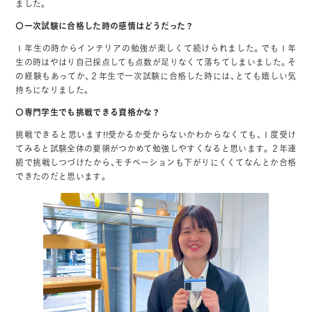
ました。
〇一次試験に合格した時の感情はどうだった？
１年生の時からインテリアの勉強が楽しくて続けられました。でも１年
生の時はやはり自己採点しても点数が足りなくて落ちてしまいました。そ
の経験もあってか、２年生で一次試験に合格した時には、とても嬉しい気
持ちになりました。
〇専門学生でも挑戦できる資格かな？
挑戦できると思います!!受かるか受からないかわからなくても、１度受け
てみると試験全体の要領がつかめて勉強しやすくなると思います。２年連
続で挑戦しつづけたから、モチベーションも下がりにくくてなんとか合格
できたのだと思います。