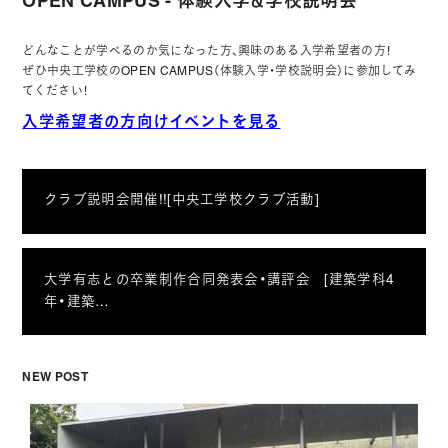
OPEN CAMPUS - 体験入学＆学校説明会
どんなことが学べるのか気になった方、興味のある入学希望者の方！
ぜひ中央工学校のOPEN CAMPUS（体験入学・学校説明会）に参加してみ
てください！
入学希望者の方向けイベントを見る
クラブ説明会開催!![中央工学校クラブ活動]
大学有志との卒業制作合同発表会・講評会 [建築学科4
年・建築…
NEW POST