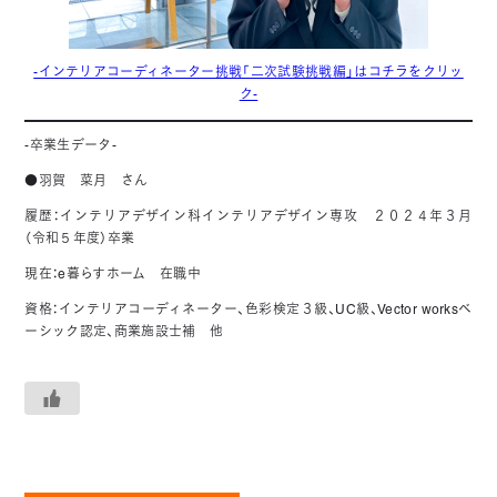
-インテリアコーディネーター挑戦「二次試験挑戦編」はコチラをクリッ
ク-
-卒業生データ-
●羽賀 菜月 さん
履歴：インテリアデザイン科インテリアデザイン専攻 ２０２４年３月
（令和５年度）卒業
現在：e暮らすホーム 在職中
資格：インテリアコーディネーター、色彩検定３級、UC級、Vector worksベ
ーシック認定、商業施設士補 他